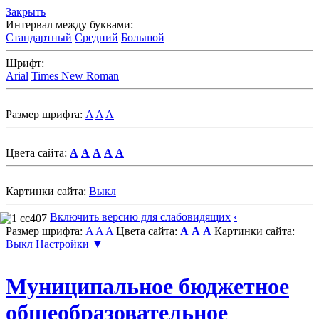
Закрыть
Интервал между буквами:
Стандартный
Средний
Большой
Шрифт:
Arial
Times New Roman
Размер шрифта:
A
A
A
Цвета сайта:
A
A
A
A
A
Картинки сайта:
Выкл
Включить версию для слабовидящих
‹
Размер шрифта:
A
A
A
Цвета сайта:
A
A
A
Картинки сайта:
Выкл
Настройки ▼
Муниципальное бюджетное
общеобразовательное