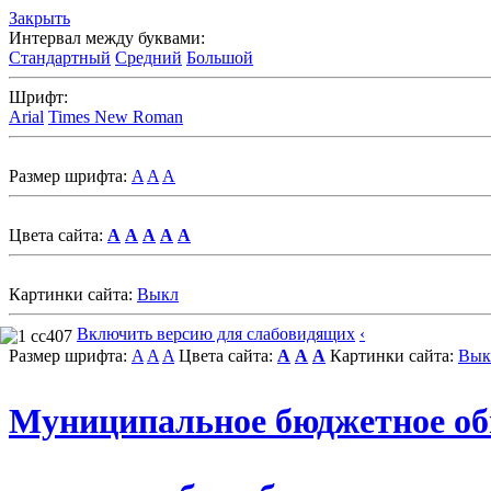
Закрыть
Интервал между буквами:
Стандартный
Средний
Большой
Шрифт:
Arial
Times New Roman
Размер шрифта:
A
A
A
Цвета сайта:
A
A
A
A
A
Картинки сайта:
Выкл
Включить версию для слабовидящих
‹
Размер шрифта:
A
A
A
Цвета сайта:
A
A
A
Картинки сайта:
Вык
Муниципальное бюджетное об