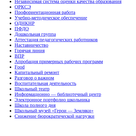
Независимая система оценки качества образования
ОРКСЭ
Профориентационная работа
Учебно-методическое обеспечение
ОДНКНР
ПФДО
Дошкольная группа
Аттестация педагогических работников
Наставничество
Горячая линия
ВПР
Апробация примерных рабочих программ
Food
Капитальный ремонт
Разговор о важном
Воспитательная деятельность
Школьный театр
Информационно — библиотечный центр
Электронное портфолио школьника
Школа полного дня
Школьный музей «Герои — Земляки»
Снижение бюрократической нагрузки