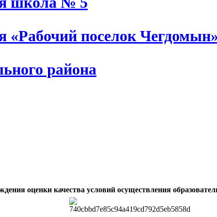
ая школа № 5
ия «Рабочий поселок Чегдомын
льного района
ждения оценки качества условий осуществления образовател