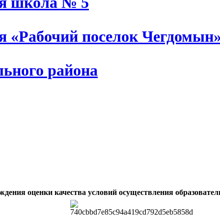
ая школа № 5
ия «Рабочий поселок Чегдомын
льного района
ждения оценки качества условий осуществления образовател