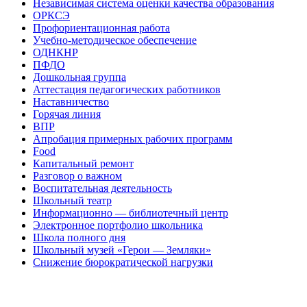
Независимая система оценки качества образования
ОРКСЭ
Профориентационная работа
Учебно-методическое обеспечение
ОДНКНР
ПФДО
Дошкольная группа
Аттестация педагогических работников
Наставничество
Горячая линия
ВПР
Апробация примерных рабочих программ
Food
Капитальный ремонт
Разговор о важном
Воспитательная деятельность
Школьный театр
Информационно — библиотечный центр
Электронное портфолио школьника
Школа полного дня
Школьный музей «Герои — Земляки»
Снижение бюрократической нагрузки