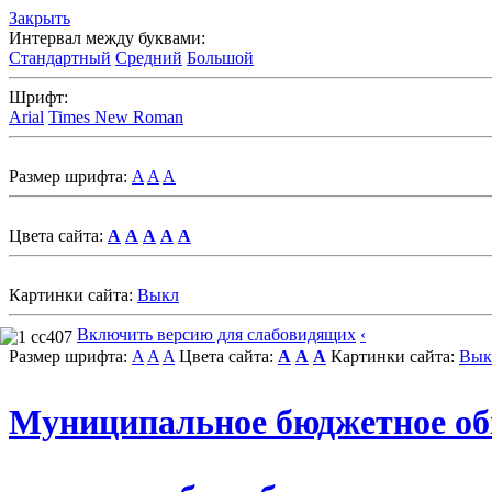
Закрыть
Интервал между буквами:
Стандартный
Средний
Большой
Шрифт:
Arial
Times New Roman
Размер шрифта:
A
A
A
Цвета сайта:
A
A
A
A
A
Картинки сайта:
Выкл
Включить версию для слабовидящих
‹
Размер шрифта:
A
A
A
Цвета сайта:
A
A
A
Картинки сайта:
Вык
Муниципальное бюджетное об