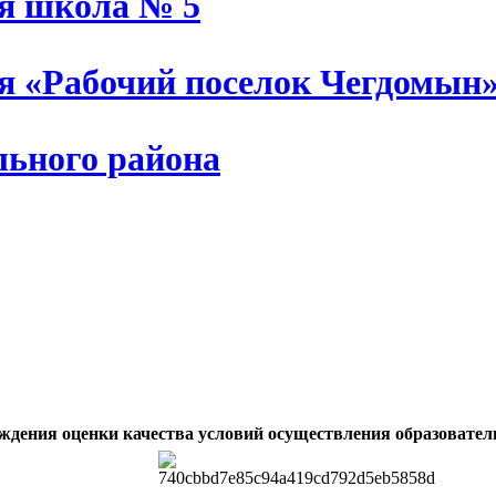
ая школа № 5
ия «Рабочий поселок Чегдомын
льного района
ждения оценки качества условий осуществления образовател