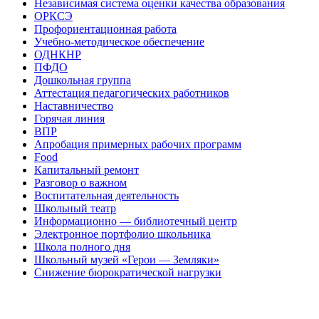
Независимая система оценки качества образования
ОРКСЭ
Профориентационная работа
Учебно-методическое обеспечение
ОДНКНР
ПФДО
Дошкольная группа
Аттестация педагогических работников
Наставничество
Горячая линия
ВПР
Апробация примерных рабочих программ
Food
Капитальный ремонт
Разговор о важном
Воспитательная деятельность
Школьный театр
Информационно — библиотечный центр
Электронное портфолио школьника
Школа полного дня
Школьный музей «Герои — Земляки»
Снижение бюрократической нагрузки