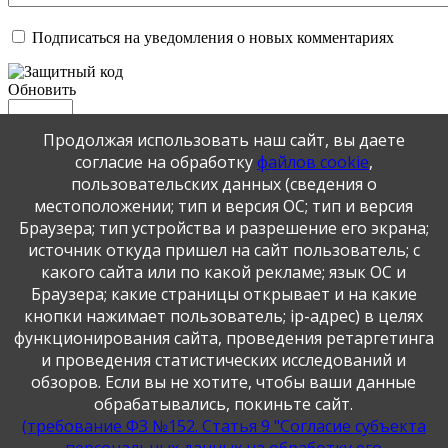
Подписаться на уведомления о новых комментариях
Обновить
Продолжая использовать наш сайт, вы даете
Отправить
согласие на обработку
файлов cookie
,
JComments
пользовательских данных (сведения о
местоположении; тип и версия ОС; тип и версия
Публикация персональных данных, в том числе
Браузера; тип устройства и разрешение его экрана;
фотографий, производится в соответствии с
источник откуда пришел на сайт пользователь; с
Федеральным законом от 27.07.2006 г. № 152-ФЗ " О
какого сайта или по какой рекламе; язык ОС и
персональных данных", с согласия субъекта персональных
данных".
Браузера; какие страницы открывает и на какие
кнопки нажимает пользователь; ip-адрес) в целях
функционирования сайта, проведения ретаргетинга
и проведения статистических исследований и
обзоров. Если вы не хотите, чтобы ваши данные
обрабатывались, покиньте сайт.
(требование ФЗ №152. Статья 9 "Согласие субъекта