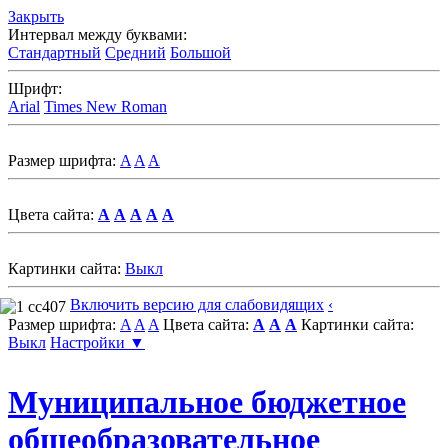
Закрыть
Интервал между буквами:
Стандартный
Средний
Большой
Шрифт:
Arial
Times New Roman
Размер шрифта:
A
A
A
Цвета сайта:
A
A
A
A
A
Картинки сайта:
Выкл
Включить версию для слабовидящих
‹
Размер шрифта:
A
A
A
Цвета сайта:
A
A
A
Картинки сайта:
Выкл
Настройки ▼
Муниципальное бюджетное
общеобразовательное