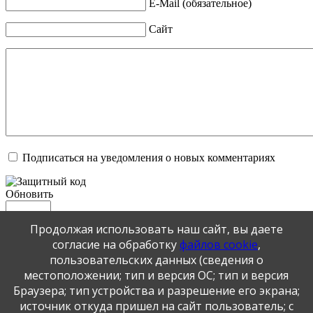
E-Mail (обязательное)
Сайт
Подписаться на уведомления о новых комментариях
Обновить
Продолжая использовать наш сайт, вы даете
Отправить
согласие на обработку
файлов cookie
,
JComments
пользовательских данных (сведения о
местоположении; тип и версия ОС; тип и версия
Публикация персональных данных, в том числе
Браузера; тип устройства и разрешение его экрана;
фотографий, производится в соответствии с
источник откуда пришел на сайт пользователь; с
Федеральным законом от 27.07.2006 г. № 152-ФЗ " О