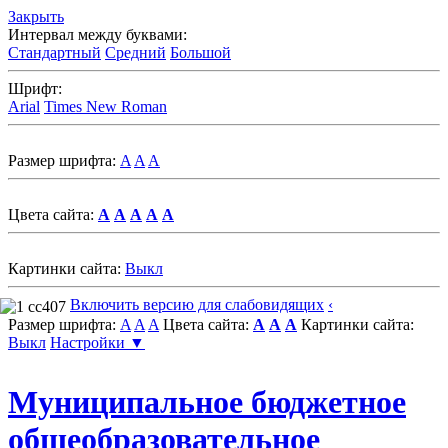
Закрыть
Интервал между буквами:
Стандартный
Средний
Большой
Шрифт:
Arial
Times New Roman
Размер шрифта:
A
A
A
Цвета сайта:
A
A
A
A
A
Картинки сайта:
Выкл
Включить версию для слабовидящих
‹
Размер шрифта:
A
A
A
Цвета сайта:
A
A
A
Картинки сайта:
Выкл
Настройки ▼
Муниципальное бюджетное
общеобразовательное