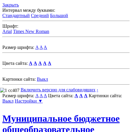
Закрыть
Интервал между буквами:
Стандартный
Средний
Большой
Шрифт:
Arial
Times New Roman
Размер шрифта:
A
A
A
Цвета сайта:
A
A
A
A
A
Картинки сайта:
Выкл
Включить версию для слабовидящих
‹
Размер шрифта:
A
A
A
Цвета сайта:
A
A
A
Картинки сайта:
Выкл
Настройки ▼
Муниципальное бюджетное
общеобразовательное