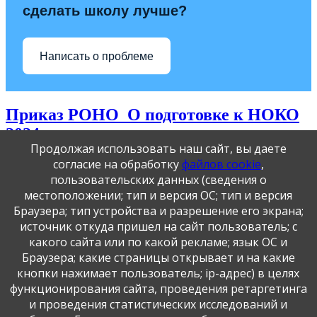
сделать школу лучше?
Написать о проблеме
Приказ РОНО_О подготовке к НОКО
2024
Продолжая использовать наш сайт, вы даете
согласие на обработку
файлов cookie
,
Приказ РОНО_О подготовке к НОКО 2024
пользовательских данных (сведения о
местоположении; тип и версия ОС; тип и версия
Публикация персональных данных, в том числе
Браузера; тип устройства и разрешение его экрана;
фотографий, производится в соответствии с
источник откуда пришел на сайт пользователь; с
Федеральным законом от 27.07.2006 г. № 152-ФЗ " О
какого сайта или по какой рекламе; язык ОС и
персональных данных", с согласия субъекта персональных
данных".
Браузера; какие страницы открывает и на какие
кнопки нажимает пользователь; ip-адрес) в целях
функционирования сайта, проведения ретаргетинга
и проведения статистических исследований и