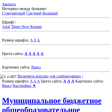
Закрыть
Интервал между буквами:
Стандартный
Средний
Большой
Шрифт:
Arial
Times New Roman
Размер шрифта:
A
A
A
Цвета сайта:
A
A
A
A
A
Картинки сайта:
Выкл
Включить версию для слабовидящих
‹
Размер шрифта:
A
A
A
Цвета сайта:
A
A
A
Картинки сайта:
Выкл
Настройки ▼
Муниципальное бюджетное
общеобразовательное