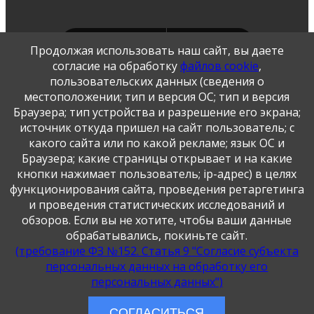
Продолжая использовать наш сайт, вы даете
согласие на обработку
файлов cookie
,
пользовательских данных (сведения о
местоположении; тип и версия ОС; тип и версия
Публикация персональных данных, в том числе
Браузера; тип устройства и разрешение его экрана;
фотографий, производится в соответствии с
источник откуда пришел на сайт пользователь; с
Федеральным законом от 27.07.2006 г. № 152-ФЗ " О
какого сайта или по какой рекламе; язык ОС и
персональных данных", с согласия субъекта персональных
данных".
Браузера; какие страницы открывает и на какие
кнопки нажимает пользователь; ip-адрес) в целях
функционирования сайта, проведения ретаргетинга
и проведения статистических исследований и
обзоров. Если вы не хотите, чтобы ваши данные
обрабатывались, покиньте сайт.
(требование ФЗ №152. Статья 9 "Согласие субъекта
персональных данных на обработку его
персональных данных")
СОГЛАСИТЬСЯ